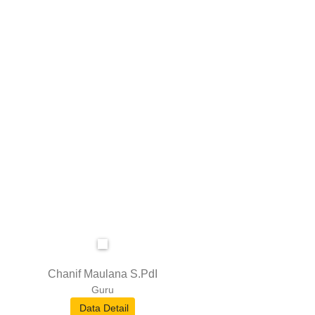
Chanif Maulana S.PdI
Guru
Data Detail